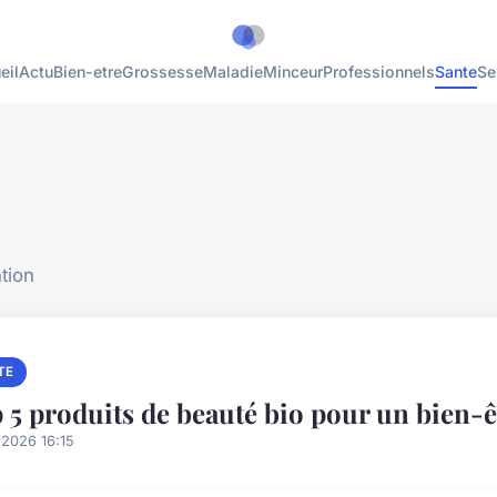
eil
Actu
Bien-etre
Grossesse
Maladie
Minceur
Professionnels
Sante
Se
tion
TE
 5 produits de beauté bio pour un bien-ê
/2026 16:15