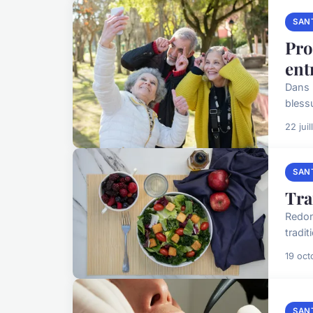
SAN
Pro
ent
Dans l
bless
22 jui
SAN
Tra
Redon
tradit
19 oct
SAN