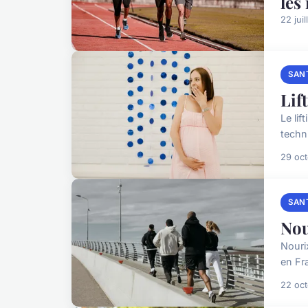
les
22 jui
SAN
Lif
Le li
techni
29 oc
SAN
Nou
Nouri
en Fr
22 oc