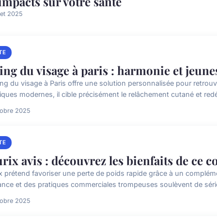
 impacts sur votre santé
llet 2025
TE
ting du visage à paris : harmonie et jeun
fting du visage à Paris offre une solution personnalisée pour retrou
ques modernes, il cible précisément le relâchement cutané et redéfin
tobre 2025
TE
rix avis : découvrez les bienfaits de ce
x prétend favoriser une perte de poids rapide grâce à un complémen
ance et des pratiques commerciales trompeuses soulèvent de série
tobre 2025