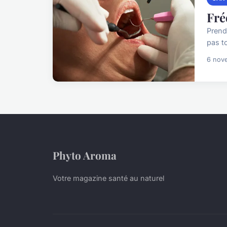
Fré
Prendr
pas t
6 nov
Phyto Aroma
Votre magazine santé au naturel